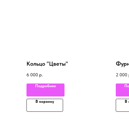
Кольцо "Цветы"
Фурн
6 000
р.
2 000
Подробнее
По
В корзину
В 