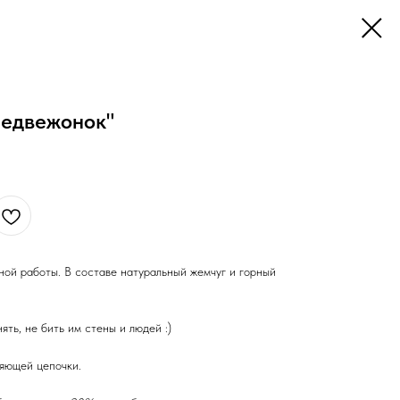
Медвежонок"
ной работы. В составе натуральный жемчуг и горный
ять, не бить им стены и людей :)
няющей цепочки.