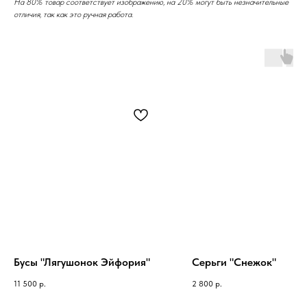
На 80% товар соответствует изображению, на 20% могут быть незначительные
отличия, так как это ручная работа.
Бусы "Лягушонок Эйфория"
Серьги "Снежок"
11 500
р.
2 800
р.