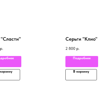
 "Сласти"
Серьги "Клио"
р.
2 800
р.
дробнее
Подробнее
корзину
В корзину