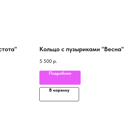
стота"
Кольцо с пузыриками "Весна"
5 500
р.
Подробнее
В корзину