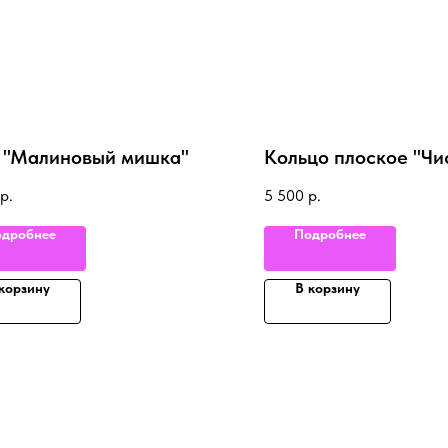
 "Малиновый мишка"
Кольцо плоское "Чи
р.
5 500
р.
дробнее
Подробнее
корзину
В корзину