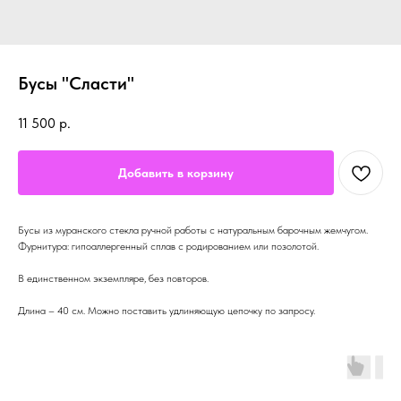
Бусы "Сласти"
11 500
р.
Добавить в корзину
Бусы из муранского стекла ручной работы с натуральным барочным жемчугом.
Фурнитура: гипоаллергенный сплав с родированием или позолотой.
В единственном экземпляре, без повторов.
Длина – 40 см. Можно поставить удлиняющую цепочку по запросу.