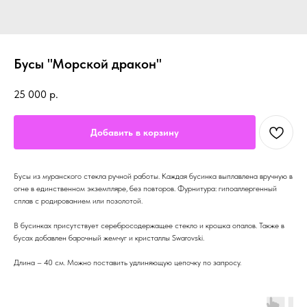
Бусы "Морской дракон"
25 000
р.
Добавить в корзину
Бусы из муранского стекла ручной работы. Каждая бусинка выплавлена вручную в
огне в единственном экземпляре, без повторов. Фурнитура: гипоаллергенный
сплав с родированием или позолотой.
В бусинках присутствует серебросодержащее стекло и крошка опалов. Также в
бусах добавлен барочный жемчуг и кристаллы Swarovski.
Длина – 40 см. Можно поставить удлиняющую цепочку по запросу.