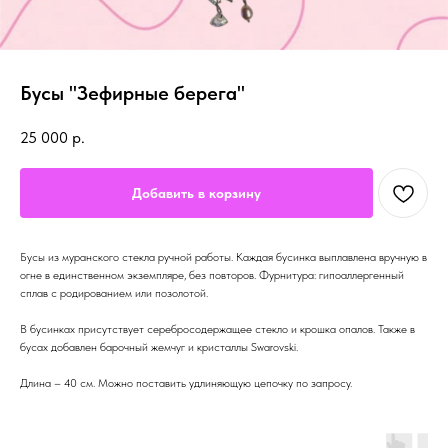
Бусы "Зефирные берега"
25 000
р.
Добавить в корзину
Бусы из муранского стекла ручной работы. Каждая бусинка выплавлена вручную в
огне в единственном экземпляре, без повторов. Фурнитура: гипоаллергенный
сплав с родированием или позолотой.
В бусинках присутствует серебросодержащее стекло и крошка опалов. Также в
бусах добавлен барочный жемчуг и кристаллы Swarovski.
Длина – 40 см. Можно поставить удлиняющую цепочку по запросу.