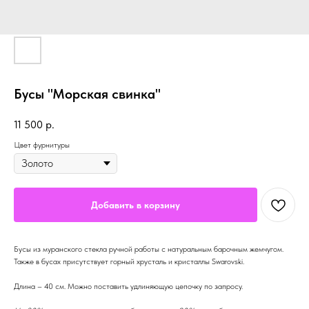
Бусы "Морская свинка"
11 500
р.
Цвет фурнитуры
Добавить в корзину
Бусы из муранского стекла ручной работы с натуральным барочным жемчугом.
Также в бусах присутствует горный хрусталь и кристаллы Swarovski.
Длина – 40 см. Можно поставить удлиняющую цепочку по запросу.