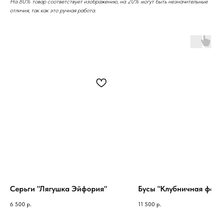
На 80% товар соответствует изображению, на 20% могут быть незначительные
отличия, так как это ручная работа.
Серьги "Лягушка Эйфория"
Бусы "Клубничная фея"
6 500
р.
11 500
р.