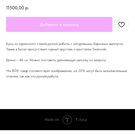
11500,00
р.
Добавить в корзину
Бусы из муранского стекла ручной работы с натуральным барочным жемчугом.
Также в бусах присутствует горный хрусталь и кристаллы Swarovski.
Длина – 40 см. Можно поставить удлиняющую цепочку по запросу.
На 80% товар соответствует изображению, на 20% могут быть незначительные
отличия, так как это ручная работа.
Tilda
Made on