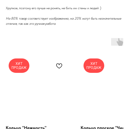
Хрупкое, поэтому его лучше не ронять, не бить им стены и людей :)
На 80% товар соответствует изображению, на 20% могут быть незначительные
отличия, так как это ручная работа.
ХИТ
ХИТ
ПРОДАЖ
ПРОДАЖ
Кольцо "Нежность"
Кольцо плоское "Чисто